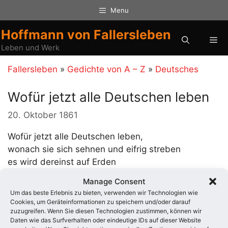
Zum
Menu
Inhalt
springen
Hoffmann von Fallersleben
Me
Leben und Werk
Fallersleben
»
Gedichte von A – Z
»
Deutsches
Wofür jetzt alle Deutschen leben
20. Oktober 1861
Wofür jetzt alle Deutschen leben,
wonach sie sich sehnen und eifrig streben
es wird dereinst auf Erden
zur vollen Wahrheit werden.
Manage Consent
Um das beste Erlebnis zu bieten, verwenden wir Technologien wie
Der König, der sich eben jetzt
Cookies, um Geräteinformationen zu speichern und/oder darauf
zuzugreifen. Wenn Sie diesen Technologien zustimmen, können wir
die Königskron‘ aufs Haupt gesetzt,
Daten wie das Surfverhalten oder eindeutige IDs auf dieser Website
der muß die deutsche Kaiserkrone