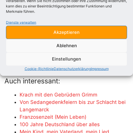
verarbeiten. Wenn Sie nicht zustimmen oder Ihre Zustimmung widerrufen,
einst hinterlassen seinem Sohne.
kann dies zu einer Beeinträchtigung bestimmter Funktionen und
Merkmale führen.
Drum laßt uns jetzt das Glas erheben:
Dienste verwalten
Der König als deutscher Kaiser soll leben !
Akzeptieren
18. Oktober 1861, dem Krönungstage des
Ablehnen
preußischen Königs Wilhelm
Einstellungen
Kategorien
Deutsches
Cookie-Richtlinie
Datenschutzerklärung
Impressum
Auch interessant:
Krach mit den Gebrüdern Grimm
Von Sedangedenkfeiern bis zur Schlacht bei
Langemarck
Franzosenzeit (Mein Leben)
100 Jahre Deutschland über alles
Mein Kind, mein Vaterland, mein Lied