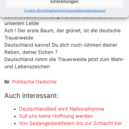
Einstellungen
ist:
Cookie-Richtlinie
Datenschutzerklärung
Impressum
Soll uns keine Hoffnung werden, keine mehr in
unserem Leide
Ach ! Der erste Baum, der grünet, ist die deutsche
Trauerweide
Deutschland kannst Du dich noch rühmen deiner
Reben, deiner Eichen ?
Deutschland nimm die Trauerweide jetzt zum Wahr-
und Lebenszeichen
Kategorien
Politische Gedichte
Auch interessant:
Deutschlandlied wird Nationalhymne
Soll uns keine Hoffnung werden
Von Sedangedenkfeiern bis zur Schlacht bei