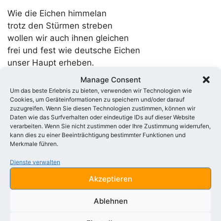
Wie die Eichen himmelan
trotz den Stürmen streben
wollen wir auch ihnen gleichen
frei und fest wie deutsche Eichen
unser Haupt erheben.
Manage Consent
Darum sei der Eichenbaum
Um das beste Erlebnis zu bieten, verwenden wir Technologien wie
unser BUNDESZEICHEN
Cookies, um Geräteinformationen zu speichern und/oder darauf
zuzugreifen. Wenn Sie diesen Technologien zustimmen, können wir
daß in Thaten und Gedanken
Daten wie das Surfverhalten oder eindeutige IDs auf dieser Website
wir nicht schwanken oder wanken
verarbeiten. Wenn Sie nicht zustimmen oder Ihre Zustimmung widerrufen,
kann dies zu einer Beeinträchtigung bestimmter Funktionen und
niemals muthlos weichen
Merkmale führen.
Text: am 2.Oktober 1842
Dienste verwalten
Akzeptieren
Im März 1850 , nach der Niederschlagung der
Revolution , schreibt Hoffmann
ein zweites Gedicht
,
Ablehnen
in dem von einem anderen Bundeszeichen die Rede