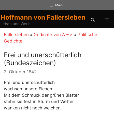
Zum
Menu
Inhalt
springen
Hoffmann von Fallersleben
Me
Leben und Werk
Fallersleben
»
Gedichte von A – Z
»
Politische
Gedichte
Frei und unerschütterlich
(Bundeszeichen)
2. Oktober 1842
Frei und unerschütterlich
wachsen unsere Eichen
Mit dem Schmuck der grünen Blätter
stehn sie fest in Sturm und Wetter
wanken nicht noch weichen.