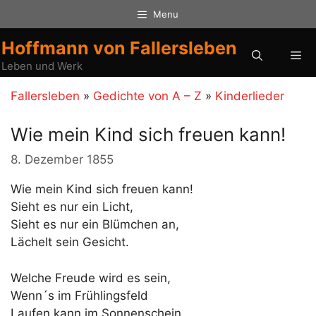
Zum
Menu
Inhalt
springen
Hoffmann von Fallersleben
Me
Leben und Werk
Fallersleben
»
Gedichte von A – Z
»
Kinderlieder
Wie mein Kind sich freuen kann!
8. Dezember 1855
Wie mein Kind sich freuen kann!
Sieht es nur ein Licht,
Sieht es nur ein Blümchen an,
Lächelt sein Gesicht.
Welche Freude wird es sein,
Wenn´s im Frühlingsfeld
Laufen kann im Sonnenschein