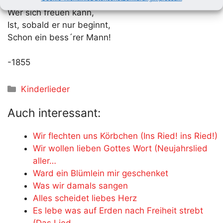
Wer sich freuen kann,
Ist, sobald er nur beginnt,
Schon ein bess´rer Mann!
-1855
Kategorien
Kinderlieder
Auch interessant:
Wir flechten uns Körbchen (Ins Ried! ins Ried!)
Wir wollen lieben Gottes Wort (Neujahrslied
aller…
Ward ein Blümlein mir geschenket
Was wir damals sangen
Alles scheidet liebes Herz
Es lebe was auf Erden nach Freiheit strebt
(Das Lied…