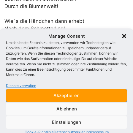
Durch die Blumenwelt!
Wie´s die Händchen dann erhebt
Nach dem Schmetterling!
Wie´s nach allem hascht und strebt!
Manage Consent
Um das beste Erlebnis zu bieten, verwenden wir Technologien wie
Nichts ist ihm gering.
Cookies, um Geräteinformationen zu speichern und/oder darauf
zuzugreifen. Wenn Sie diesen Technologien zustimmen, können wir
Und das Hälmchen in dem Ried
Daten wie das Surfverhalten oder eindeutige IDs auf dieser Website
verarbeiten. Wenn Sie nicht zustimmen oder Ihre Zustimmung widerrufen,
Und das Blatt am Strauch,
kann dies zu einer Beeinträchtigung bestimmter Funktionen und
Alles, alles, was es sieht,
Merkmale führen.
Alles freut es auch.
Dienste verwalten
Akzeptieren
Und wie wird die Freude sein
In der Sommernacht,
Ablehnen
Wenn der Mond mit güldnem Schein
Ihm entgegenlacht!
Einstellungen
Cookie-Richtlinie
Datenschutzerklärung
Impressum
Freue dich, mein liebes Kind!