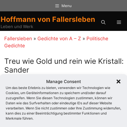
Zum
Menu
Inhalt
springen
Hoffmann von Fallersleben
Me
Leben und Werk
Fallersleben
»
Gedichte von A – Z
»
Politische
Gedichte
Treu wie Gold und rein wie Kristall:
Sander
20. Mai 1849
Manage Consent
Um das beste Erlebnis zu bieten, verwenden wir Technologien wie
Treu wie Gold und rein wie Kristall, so warst du, o
Cookies, um Geräteinformationen zu speichern und/oder darauf
zuzugreifen. Wenn Sie diesen Technologien zustimmen, können wir
Sander !
Daten wie das Surfverhalten oder eindeutige IDs auf dieser Website
Und von der Sache des Volks hat dich getrennt nur
verarbeiten. Wenn Sie nicht zustimmen oder Ihre Zustimmung widerrufen,
der Tod
kann dies zu einer Beeinträchtigung bestimmter Funktionen und
Merkmale führen.