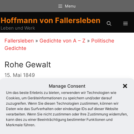
Zum
Menu
Inhalt
springen
Hoffmann von Fallersleben
Me
Leben und Werk
Fallersleben
»
Gedichte von A – Z
»
Politische
Gedichte
Rohe Gewalt
15. Mai 1849
Manage Consent
Will die rohe Gewalt rechtfertigen ihre Verbrechen
Um das beste Erlebnis zu bieten, verwenden wir Technologien wie
führt sie das Standrecht ein, daß sie sich rechtlich
Cookies, um Geräteinformationen zu speichern und/oder darauf
noch rächt
zuzugreifen. Wenn Sie diesen Technologien zustimmen, können wir
Daten wie das Surfverhalten oder eindeutige IDs auf dieser Website
verarbeiten. Wenn Sie nicht zustimmen oder Ihre Zustimmung widerrufen,
Kategorien
Politische Gedichte
kann dies zu einer Beeinträchtigung bestimmter Funktionen und
Merkmale führen.
Auch interessant: