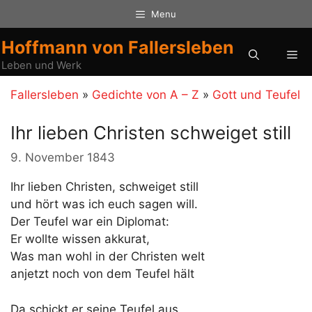
Zum
Menu
Inhalt
springen
Hoffmann von Fallersleben
Me
Leben und Werk
Fallersleben
»
Gedichte von A – Z
»
Gott und Teufel
Ihr lieben Christen schweiget still
9. November 1843
Ihr lieben Christen, schweiget still
und hört was ich euch sagen will.
Der Teufel war ein Diplomat:
Er wollte wissen akkurat,
Was man wohl in der Christen welt
anjetzt noch von dem Teufel hält
Da schickt er seine Teufel aus