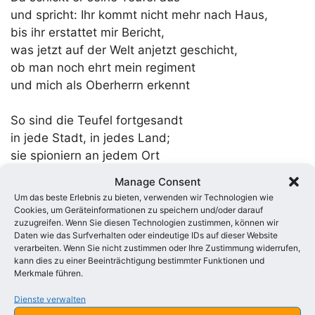
und spricht: Ihr kommt nicht mehr nach Haus,
bis ihr erstattet mir Bericht,
was jetzt auf der Welt anjetzt geschicht,
ob man noch ehrt mein regiment
und mich als Oberherrn erkennt
So sind die Teufel fortgesandt
in jede Stadt, in jedes Land;
sie spioniern an jedem Ort
und lauschen dort auf jedes Wort:
Manage Consent
Wenn einer schlecht vom Teufel spricht,
Um das beste Erlebnis zu bieten, verwenden wir Technologien wie
so machen sie sofort Bericht
Cookies, um Geräteinformationen zu speichern und/oder darauf
zuzugreifen. Wenn Sie diesen Technologien zustimmen, können wir
Daten wie das Surfverhalten oder eindeutige IDs auf dieser Website
Die Teufelskerl´ berichten nun
verarbeiten. Wenn Sie nicht zustimmen oder Ihre Zustimmung widerrufen,
dem Teufel, was die Menschen tun,
kann dies zu einer Beeinträchtigung bestimmter Funktionen und
Merkmale führen.
wie´ s um sein Reich auf Erden steht,
wie´ s seinen Stellvertretern geht,
Dienste verwalten
ob jeder gute deutsche Christ