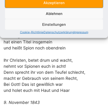
Akzeptieren
dem Teufel untertänig ist
Ablehnen
Wie sehen sie aus? So fraget ihr.
Die Teufel sehen aus wie wir:
Einstellungen
Gar mancher ist ein Offiziant
Cookie-Richtlinie
Datenschutzerklärung
Impressum
und trägt ein buntes Ordensband,
hat einen Titel insgemein
und heißt Spion noch obendrein
Ihr Christen, betet drum und wacht,
nehmt vor Spionen euch in acht!
Denn sprecht ihr von dem Teufel schlecht,
macht er Gebrauch von seinem Recht,
Bei Gott! Das ist gewißlich war
und holet euch mit Haut und Haar
9. November 1843