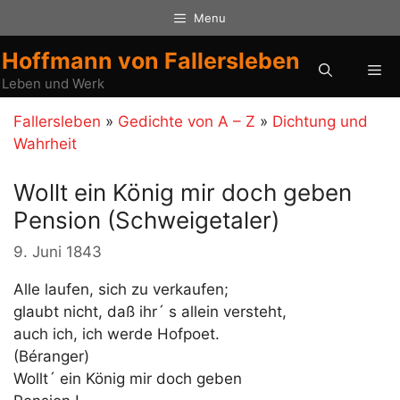
Zum
Menu
Inhalt
springen
Hoffmann von Fallersleben
Me
Leben und Werk
Fallersleben
»
Gedichte von A – Z
»
Dichtung und
Wahrheit
Wollt ein König mir doch geben
Pension (Schweigetaler)
9. Juni 1843
Alle laufen, sich zu verkaufen;
glaubt nicht, daß ihr´ s allein versteht,
auch ich, ich werde Hofpoet.
(Béranger)
Wollt´ ein König mir doch geben