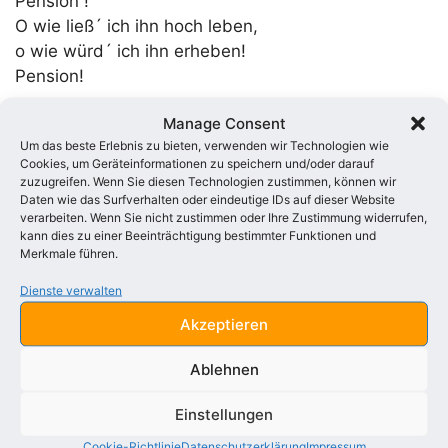
Pension !
O wie ließ´ ich ihn hoch leben,
o wie würd´ ich ihn erheben!
Pension!
Manage Consent
Sagt, was kann von euch erwerben
Um das beste Erlebnis zu bieten, verwenden wir Technologien wie
unsereins?
Cookies, um Geräteinformationen zu speichern und/oder darauf
Soll ich denn vor Hunger sterben?
zuzugreifen. Wenn Sie diesen Technologien zustimmen, können wir
Soll und muß den ganz verderben
Daten wie das Surfverhalten oder eindeutige IDs auf dieser Website
verarbeiten. Wenn Sie nicht zustimmen oder Ihre Zustimmung widerrufen,
Unsereins?
kann dies zu einer Beeinträchtigung bestimmter Funktionen und
Merkmale führen.
Drum juchhe! Juchhe! Ich bin ein
Dienste verwalten
Hofpoet!
Akzeptieren
Denn das bringt noch Gewinn ein:
Deutsches Volk, verzeih – ich bin ein
Ablehnen
Hofpoet!
Einstellungen
Ei, wie klingt es so erquicklich:
Cookie-Richtlinie
Datenschutzerklärung
Impressum