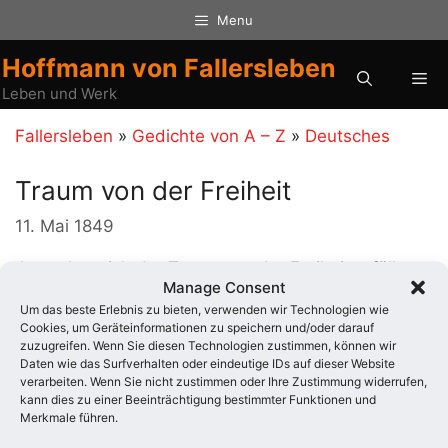
Zum
Menu
Inhalt
springen
Hoffmann von Fallersleben
Me
Leben und Werk
Fallersleben
»
Gedichte von A – Z
»
Deutsches
Traum von der Freiheit
11. Mai 1849
Ja, es hat sich der Traum von der Freiheit erfüllt –
Manage Consent
auf der Bierbank !
Um das beste Erlebnis zu bieten, verwenden wir Technologien wie
Ja, auf der Bierbank gibt‘ s Helden wie Sand an
Cookies, um Geräteinformationen zu speichern und/oder darauf
dem Meer.
zuzugreifen. Wenn Sie diesen Technologien zustimmen, können wir
Daten wie das Surfverhalten oder eindeutige IDs auf dieser Website
verarbeiten. Wenn Sie nicht zustimmen oder Ihre Zustimmung widerrufen,
Kategorien
Deutsches
kann dies zu einer Beeinträchtigung bestimmter Funktionen und
Merkmale führen.
Auch interessant: