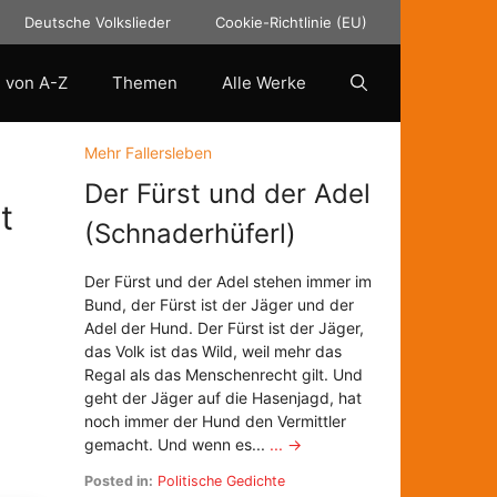
Deutsche Volkslieder
Cookie-Richtlinie (EU)
 von A-Z
Themen
Alle Werke
Mehr Fallersleben
Der Fürst und der Adel
t
(Schnaderhüferl)
Der Fürst und der Adel stehen immer im
Bund, der Fürst ist der Jäger und der
Adel der Hund. Der Fürst ist der Jäger,
das Volk ist das Wild, weil mehr das
Regal als das Menschenrecht gilt. Und
geht der Jäger auf die Hasenjagd, hat
noch immer der Hund den Vermittler
gemacht. Und wenn es...
... →
Posted in:
Politische Gedichte