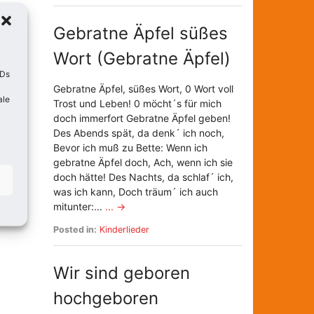
Gebratne Äpfel süßes
Wort (Gebratne Äpfel)
IDs
Gebratne Äpfel, süßes Wort, 0 Wort voll
ale
Trost und Leben! 0 möcht´s für mich
doch immerfort Gebratne Äpfel geben!
Des Abends spät, da denk´ ich noch,
Bevor ich muß zu Bette: Wenn ich
gebratne Äpfel doch, Ach, wenn ich sie
doch hätte! Des Nachts, da schlaf´ ich,
was ich kann, Doch träum´ ich auch
mitunter:...
... →
Posted in:
Kinderlieder
Wir sind geboren
hochgeboren