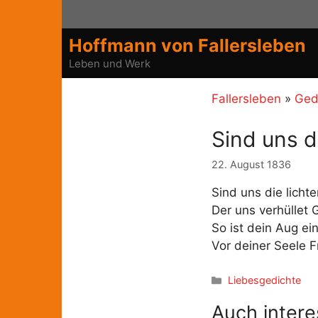
Zum
Inhalt
Hoffmann von Fallersleben
springen
Leben und Werk
Fallersleben
»
Ged
Sind uns di
22. August 1836
Sind uns die lichte
Der uns verhüllet 
So ist dein Aug ein
Vor deiner Seele F
Kategorien
Liebesgedichte
Auch intere