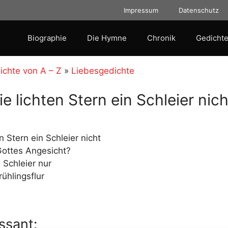
Impressum
Datenschutz
Biographie
Die Hymne
Chronik
Gedichte
ichte von A – Z
»
Liebesgedichte
e lichten Stern ein Schleier nich
n Stern ein Schleier nicht
Gottes Angesicht?
 Schleier nur
rühlingsflur
ssant: