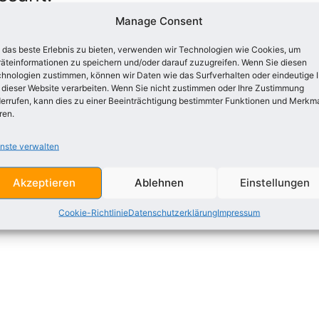
Manage Consent
wer die Ähren schaukeln (Der Christliche Staat)
ngslied
das beste Erlebnis zu bieten, verwenden wir Technologien wie Cookies, um
äteinformationen zu speichern und/oder darauf zuzugreifen. Wenn Sie diesen
 nur ein Edelstein
hnologien zustimmen, können wir Daten wie das Surfverhalten oder eindeutige 
at mein Aug erschlossen
 dieser Website verarbeiten. Wenn Sie nicht zustimmen oder Ihre Zustimmung
ch dein vergessen
errufen, kann dies zu einer Beeinträchtigung bestimmter Funktionen und Merkm
ren.
nen Stern am Himmel (Glücksstern)
nste verwalten
Akzeptieren
Ablehnen
Einstellungen
Cookie-Richtlinie
Datenschutzerklärung
Impressum