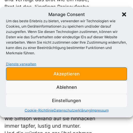
Brot ist des Jünglings Preisaufgabe,
und der Mann studiert es bis zum Grabe;
Manage Consent
Um das beste Erlebnis zu bieten, verwenden wir Technologien wie
und alle jagen, haschen, streben, ringen,
Cookies, um Geräteinformationen zu speichern und/oder darauf
wollen es zum Brote, zum Leben bringen.
zuzugreifen. Wenn Sie diesen Technologien zustimmen, können wir
Daten wie das Surfverhalten oder eindeutige IDs auf dieser Website
verarbeiten. Wenn Sie nicht zustimmen oder Ihre Zustimmung widerrufen,
Und was ist Geld ?
kann dies zu einer Beeinträchtigung bestimmter Funktionen und
Ach, leider, ach es gilt –
Merkmale führen.
das ist ein treues Bild
Dienste verwalten
von der Philisterwelt.
Wir wollen unsere Schwerter und Schilde rühren
Akzeptieren
und ein anderes Bild im Schilde führen.
Ablehnen
Wir wollen Schiller als Reichspanier tragen
und mit Schillern die Philister schlagen.
Einstellungen
Cookie-Richtlinie
Datenschutzerklärung
Impressum
Man sollte eigentlich mit dem Esels – Kinnbacken
wie Simson weiland auf sie hinhacken
immer tapfer, lustig und munter.