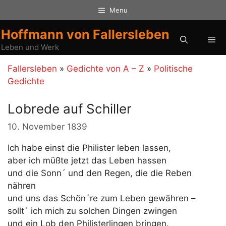
Zum
Menu
Inhalt
springen
Hoffmann von Fallersleben
Me
Leben und Werk
Fallersleben
»
Gedichte von A – Z
»
Politische
Gedichte
Lobrede auf Schiller
10. November 1839
Ich habe einst die Philister leben lassen,
aber ich müßte jetzt das Leben hassen
und die Sonn´ und den Regen, die die Reben
nähren
und uns das Schön´re zum Leben gewähren –
sollt´ ich mich zu solchen Dingen zwingen
und ein Lob den Philisterlingen bringen.