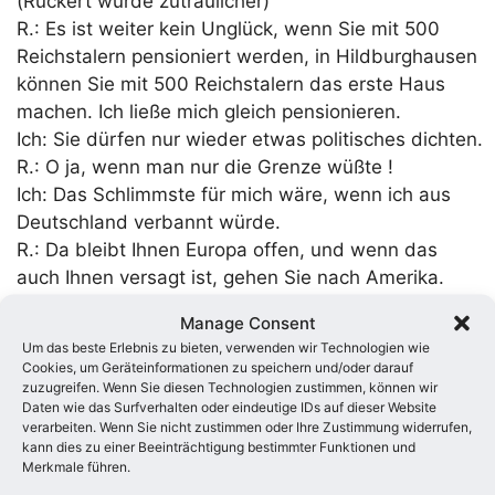
(Rückert wurde zutraulicher)
R.: Es ist weiter kein Unglück, wenn Sie mit 500
Reichstalern pensioniert werden, in Hildburghausen
können Sie mit 500 Reichstalern das erste Haus
machen. Ich ließe mich gleich pensionieren.
Ich: Sie dürfen nur wieder etwas politisches dichten.
R.: O ja, wenn man nur die Grenze wüßte !
Ich: Das Schlimmste für mich wäre, wenn ich aus
Deutschland verbannt würde.
R.: Da bleibt Ihnen Europa offen, und wenn das
auch Ihnen versagt ist, gehen Sie nach Amerika.
Dort lebt jetzt deutsche Kunst und Wissenschaft
Manage Consent
auf. Wir müssen einen deutschen Staat gründen.
Um das beste Erlebnis zu bieten, verwenden wir Technologien wie
Mein Söhne sollen auch hin.
Cookies, um Geräteinformationen zu speichern und/oder darauf
zuzugreifen. Wenn Sie diesen Technologien zustimmen, können wir
Daten wie das Surfverhalten oder eindeutige IDs auf dieser Website
So endet das Gespräch, Hoffmann lehnt die
verarbeiten. Wenn Sie nicht zustimmen oder Ihre Zustimmung widerrufen,
Auswanderung als Möglichkeit ab, andere wie
kann dies zu einer Beeinträchtigung bestimmter Funktionen und
Merkmale führen.
Rückert und vorher schon Jakob Grimm halten