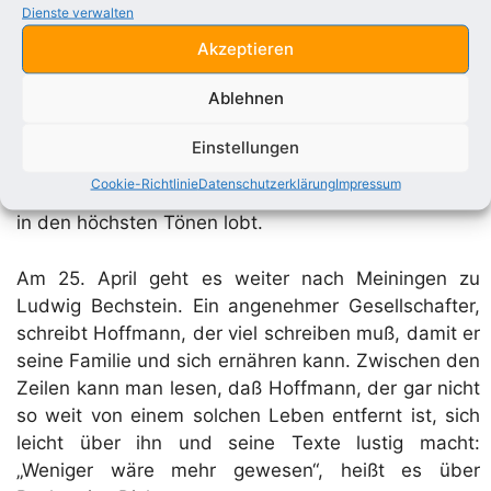
diesen Weg offenbar für naheliegend. Abends
Dienste verwalten
gehen Hoffmann und sein Begleiter Sievers in den
Akzeptieren
„Englischen Hof“ zu Hildburghausen. Beide tragen
sich in das Fremdenbuch ein. Sievers schreibt unter
Ablehnen
Reisezweck: „Chausseegeld bezahlen“. Am
nächsten Tag besuchen sie Josef Meyer, den
Einstellungen
Herausgeber der „Groschenbibliothek der
Cookie-Richtlinie
Datenschutzerklärung
Impressum
deutschen Klassiker für alle Stände“, den Hoffmann
in den höchsten Tönen lobt.
Am 25. April geht es weiter nach Meiningen zu
Ludwig Bechstein. Ein angenehmer Gesellschafter,
schreibt Hoffmann, der viel schreiben muß, damit er
seine Familie und sich ernähren kann. Zwischen den
Zeilen kann man lesen, daß Hoffmann, der gar nicht
so weit von einem solchen Leben entfernt ist, sich
leicht über ihn und seine Texte lustig macht:
„Weniger wäre mehr gewesen“, heißt es über