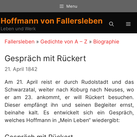
Zum
Menu
Inhalt
springen
Hoffmann von Fallersleben
Me
Leben und Werk
Fallersleben
»
Gedichte von A – Z
»
Biographie
Gespräch mit Rückert
21. April 1842
Am 21. April reist er durch Rudolstadt und das
Schwarzatal, weiter nach Koburg nach Neuses, wo
er am 23. ankommt, er will Rückert besuchen.
Dieser empfängt ihn und seinen Begleiter ernst,
beinahe kalt. Es entwickelt sich ein Gespräch,
welches Hoffmann in „Mein Leben“ wiedergibt:
Gespräch mit Rückert