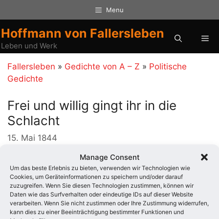
Zum
Menu
Inhalt
springen
Hoffmann von Fallersleben
Me
Leben und Werk
Fallersleben
»
Gedichte von A – Z
»
Politische
Gedichte
Frei und willig gingt ihr in die
Schlacht
15. Mai 1844
Manage Consent
Frei und willig gingt ihr in die Schlacht
Um das beste Erlebnis zu bieten, verwenden wir Technologien wie
Frei und willig littet ihr den Tod
Cookies, um Geräteinformationen zu speichern und/oder darauf
und die Rettung Deutschlands ward vollbracht
zuzugreifen. Wenn Sie diesen Technologien zustimmen, können wir
hell ging auf der Freiheit Morgenrot
Daten wie das Surfverhalten oder eindeutige IDs auf dieser Website
verarbeiten. Wenn Sie nicht zustimmen oder Ihre Zustimmung widerrufen,
kann dies zu einer Beeinträchtigung bestimmter Funktionen und