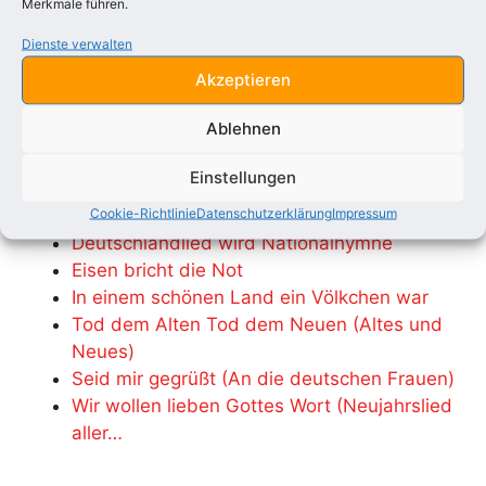
Stelltet ihr euch heute wieder ein
Merkmale führen.
für das Vaterland in seiner Not
Dienste verwalten
heute dürftet ihr nur willig sein
Akzeptieren
weil man f r e i zu sein der Welt verbot.
Ablehnen
Kategorien
Politische Gedichte
Einstellungen
Auch interessant:
Cookie-Richtlinie
Datenschutzerklärung
Impressum
Deutschlandlied wird Nationalhymne
Eisen bricht die Not
In einem schönen Land ein Völkchen war
Tod dem Alten Tod dem Neuen (Altes und
Neues)
Seid mir gegrüßt (An die deutschen Frauen)
Wir wollen lieben Gottes Wort (Neujahrslied
aller…