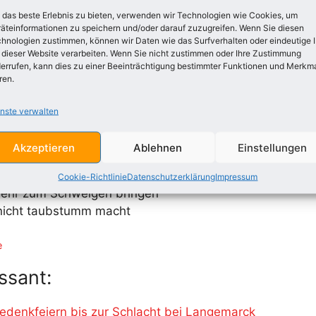
eworden frei
das beste Erlebnis zu bieten, verwenden wir Technologien wie Cookies, um
äteinformationen zu speichern und/oder darauf zuzugreifen. Wenn Sie diesen
 Waffe werden
hnologien zustimmen, können wir Daten wie das Surfverhalten oder eindeutige 
 Volkes Hand
 dieser Website verarbeiten. Wenn Sie nicht zustimmen oder Ihre Zustimmung
errufen, kann dies zu einer Beeinträchtigung bestimmter Funktionen und Merkm
cht auf Erden
ren.
t und Vaterland
nste verwalten
s ist vorbei
eworden frei
Akzeptieren
Ablehnen
Einstellungen
t´s auf Geisterschwingen
et Tag und Nacht
Cookie-Richtlinie
Datenschutzerklärung
Impressum
 mehr zum Schweigen bringen
 nicht taubstumm macht
e
ssant:
denkfeiern bis zur Schlacht bei Langemarck