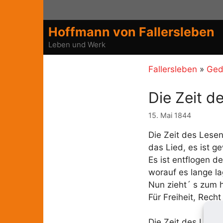
Zum
Inhalt
Hoffmann von Fallersleben
springen
Leben und Werk
Fallersleben
»
Ged
Die Zeit d
15. Mai 1844
Die Zeit des Lesen
das Lied, es ist g
Es ist entflogen d
worauf es lange l
Nun zieht´ s zum h
Für Freiheit, Rech
Die Zeit des Lesen