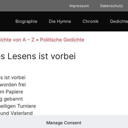
Impressum
Datenschutz
Biographie
Die Hymne
Chronik
Gedichte
ichte von A – Z
»
Politische Gedichte
es Lesens ist vorbei
s ist vorbei
eworden frei
em Papiere
ag gebannt
eiligen Turniere
t und Vaterland
Manage Consent
s ist vorbei