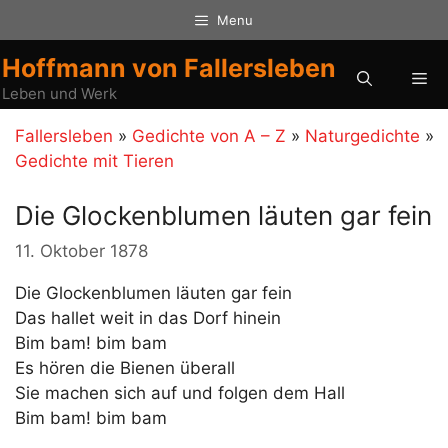
Zum
Menu
Inhalt
springen
Hoffmann von Fallersleben
Me
Leben und Werk
Fallersleben
»
Gedichte von A – Z
»
Naturgedichte
»
Gedichte mit Tieren
Die Glockenblumen läuten gar fein
11. Oktober 1878
Die Glockenblumen läuten gar fein
Das hallet weit in das Dorf hinein
Bim bam! bim bam
Es hören die Bienen überall
Sie machen sich auf und folgen dem Hall
Bim bam! bim bam