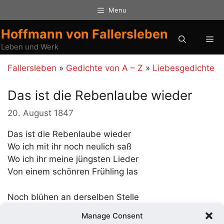
Zum
Menu
Inhalt
springen
Hoffmann von Fallersleben
Me
Leben und Werk
Fallersleben
»
Gedichte von A – Z
»
Liebesgedichte
Das ist die Rebenlaube wieder
20. August 1847
Das ist die Rebenlaube wieder
Wo ich mit ihr noch neulich saß
Wo ich ihr meine jüngsten Lieder
Von einem schönren Frühling las
Noch blühen an derselben Stelle
Gar manche Blumen täglich auf
Manage Consent
Noch rauscht herab die Bergesquelle