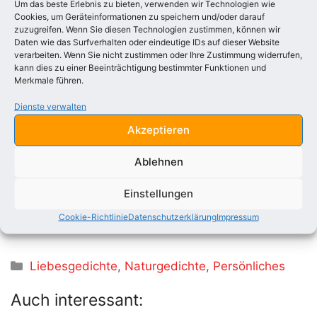
Um das beste Erlebnis zu bieten, verwenden wir Technologien wie
In ihrem alten muntern Lauf
Cookies, um Geräteinformationen zu speichern und/oder darauf
zuzugreifen. Wenn Sie diesen Technologien zustimmen, können wir
Daten wie das Surfverhalten oder eindeutige IDs auf dieser Website
Noch ziehen süße Blütendüfte
verarbeiten. Wenn Sie nicht zustimmen oder Ihre Zustimmung widerrufen,
Wie Freundesgrüße durch das Tal
kann dies zu einer Beeinträchtigung bestimmter Funktionen und
Merkmale führen.
Und um des Waldes kalte Klüfte
Spielt mild der Abendsonne Strahl
Dienste verwalten
Akzeptieren
Sie aber weilt im fremden Lande
Wo ihr kein heimisch Wort erklingt,
Ablehnen
Und ahnt nicht, daß am Neckarstrande
Ein Herz noch manches Lied ihr singt.
Einstellungen
Cookie-Richtlinie
Datenschutzerklärung
Impressum
in
Johanna-Lieder
(1847-49)
Kategorien
Liebesgedichte
,
Naturgedichte
,
Persönliches
Auch interessant: