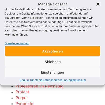
Parlamentarische Schmach
Manage Consent
Um das beste Erlebnis zu bieten, verwenden wir Technologien wie
Paulskirche und das Parlament
Cookies, um Geräteinformationen zu speichern und/oder darauf
Pesthauch der Gegenwart
zuzugreifen. Wenn Sie diesen Technologien zustimmen, können wir
Philister über dir, Simson
Daten wie das Surfverhalten oder eindeutige IDs auf dieser Website
verarbeiten. Wenn Sie nicht zustimmen oder Ihre Zustimmung widerrufen,
Philistervolk auf allen Wegen (Philister)
kann dies zu einer Beeinträchtigung bestimmter Funktionen und
Philologen ihr scheint mir der Literatur
Merkmale führen.
Renommisten
Dienste verwalten
Pöbel
Poesie Elend Jammer
Akzeptieren
Politik und wieder Politik
Ablehnen
Polizei, Geld und Wetter
Polizeispitzel auf Helgoland
Einstellungen
Polizeispitzel in Düsseldorf und Köln
Potsdam – Berlin – Braunschweig
Cookie-Richtlinie
Datenschutzerklärung
Impressum
Professoren im Reichstag
Protest
Purpur
Pyramide