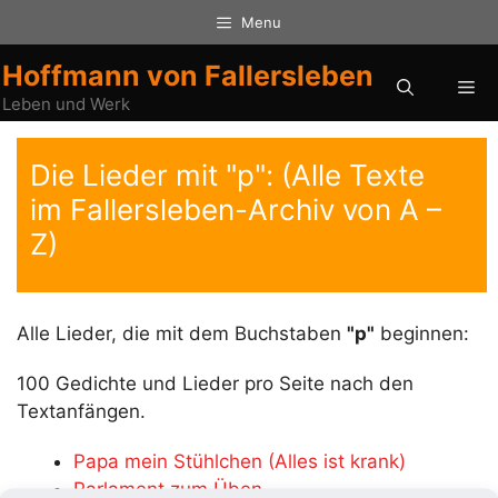
Zum
Menu
Inhalt
springen
Hoffmann von Fallersleben
Me
Leben und Werk
Die Lieder mit "p": (Alle Texte
im Fallersleben-Archiv von A –
Z)
Alle Lieder, die mit dem Buchstaben
"p"
beginnen:
100 Gedichte und Lieder pro Seite nach den
Textanfängen.
Papa mein Stühlchen (Alles ist krank)
Parlament zum Üben