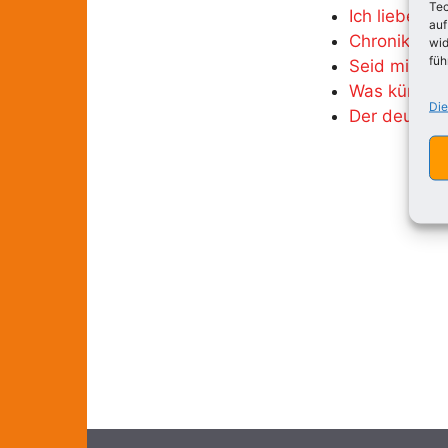
Tec
Ich liebe de
auf
Chronik
wid
füh
Seid mir ge
Was kümmert
Die
Der deutsch