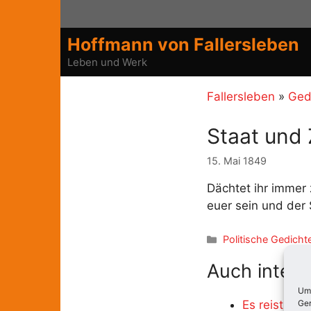
Zum
Inhalt
Hoffmann von Fallersleben
springen
Leben und Werk
Fallersleben
»
Ged
Staat und 
15. Mai 1849
Dächtet ihr immer 
euer sein und der
Kategorien
Politische Gedicht
Auch intere
Um 
Ger
Es reist so 