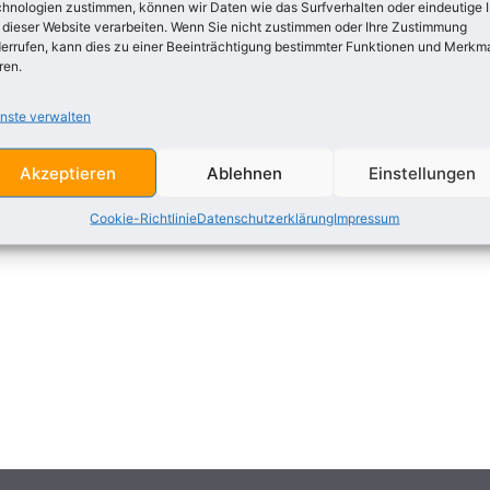
hnologien zustimmen, können wir Daten wie das Surfverhalten oder eindeutige 
n Sang ich liebe den Wein
 dieser Website verarbeiten. Wenn Sie nicht zustimmen oder Ihre Zustimmung
errufen, kann dies zu einer Beeinträchtigung bestimmter Funktionen und Merkm
ren.
grüßt (An die deutschen Frauen)
 euch das Vaterland (An Viele)
nste verwalten
e Rhein
Akzeptieren
Ablehnen
Einstellungen
Cookie-Richtlinie
Datenschutzerklärung
Impressum