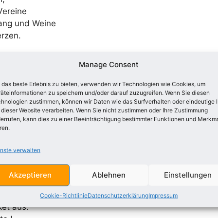
Vereine
Sang und Weine
rzen.
essor sein,
Manage Consent
er !
ensbürden,
das beste Erlebnis zu bieten, verwenden wir Technologien wie Cookies, um
äteinformationen zu speichern und/oder darauf zuzugreifen. Wenn Sie diesen
g und Würden !
hnologien zustimmen, können wir Daten wie das Surfverhalten oder eindeutige 
ter !
 dieser Website verarbeiten. Wenn Sie nicht zustimmen oder Ihre Zustimmung
errufen, kann dies zu einer Beeinträchtigung bestimmter Funktionen und Merkm
ren.
ch dies und das
Leben,
nste verwalten
reuverbunden,
ohen Stunden,
Akzeptieren
Ablehnen
Einstellungen
eben.
Cookie-Richtlinie
Datenschutzerklärung
Impressum
ket aus: