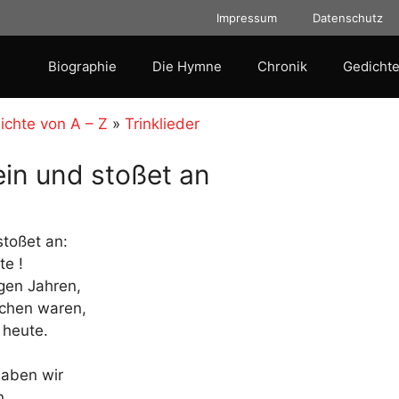
Impressum
Datenschutz
Biographie
Die Hymne
Chronik
Gedichte
ichte von A – Z
»
Trinklieder
in und stoßet an
stoßet an:
te !
ngen Jahren,
schen waren,
h heute.
haben wir
n,