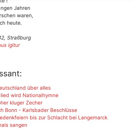
te !
langen Jahren
urschen waren,
och heute.
2, Straßburg
s igitur
ssant:
eutschland über alles
lied wird Nationalhymne
oher kluger Zecher
h Bonn - Karlsbader Beschlüsse
denkfeiern bis zur Schlacht bei Langemarck
mals sangen