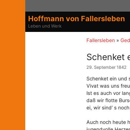
Zum
Inhalt
Hoffmann von Fallersleben
springen
Leben und Werk
Fallersleben
»
Ged
Schenket e
29. September 1842
Schenket ein und 
Vivat was uns freu
Ist es auch vor la
daß wir flotte Bur
ei, wir sind‘ s noc
Auch noch heute 
jugendvolle Herze