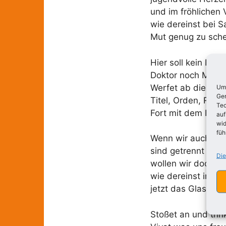
und im fröhlichen 
wie dereinst bei 
Mut genug zu sche
Hier soll kein Prof
Doktor noch Magist
Werfet ab die Leb
Um 
Ger
Titel, Orden, Ran
Tec
Fort mit dem Philis
auf
wid
füh
Wenn wir auch dur
sind getrennt im 
Die
wollen wir doch t
wie dereinst in fr
jetzt das Glas erh
Stoßet an und trin