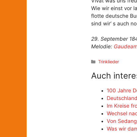
Vivat was uns freu
Wie wir einst vor 
flotte deutsche B
sind wir‘ s auch n
29. September 184
Melodie:
Gaudeamu
Kategorien
Trinklieder
Auch intere
100 Jahre D
Deutschland
Im Kreise fr
Wechsel nac
Von Sedange
Was wir da