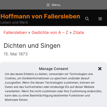
Zum
Menu
Inhalt
springen
Hoffmann von Fallersleben
Me
Leben und Werk
Fallersleben
»
Gedichte von A – Z
»
Zitate
Dichten und Singen
15. Mai 1873
„Das wahre lyrische Dichten erscheint mir wie ein
Manage Consent
musikalisches Komponieren mit Worten, wir
Um das beste Erlebnis zu bieten, verwenden wir Technologien wie
schreiben statt der Töne Worte auf; ich habe mich
Cookies, um Geräteinformationen zu speichern und/oder darauf
so daran gewöhnt, daß ich beinah nie dichte ohne
zuzugreifen. Wenn Sie diesen Technologien zustimmen, können wir
Daten wie das Surfverhalten oder eindeutige IDs auf dieser Website
zugleich zu singen.“
verarbeiten. Wenn Sie nicht zustimmen oder Ihre Zustimmung widerrufen,
kann dies zu einer Beeinträchtigung bestimmter Funktionen und
Kategorien
Merkmale führen.
Zitate